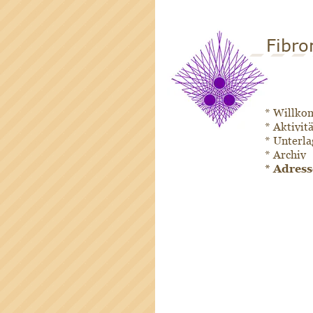
Fibrom
* Willk
* Aktivit
* Unterla
* Archiv
* Adress