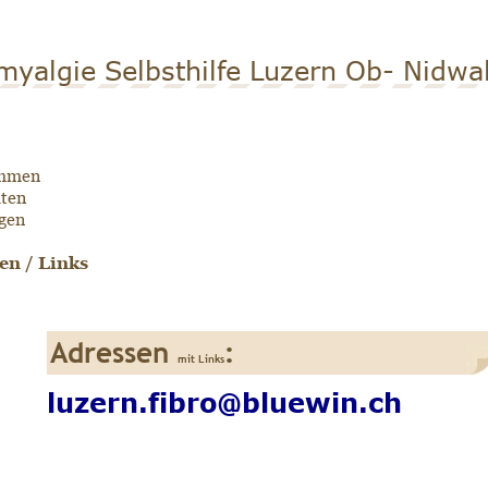
yalgie Selbsthilfe Luzern Ob- Nidwa
ommen
äten
gen
en / Links
Adressen
:
mit Links
Fibromyalgie Forum Schweiz:
luzern.fibro@bluewin.ch